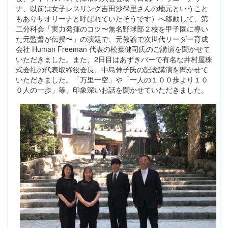
ナ、以前は女子レスリング吉田沙保里さんの地元ということ
もありサオリーナと呼ばれていたそうです）へ移動して、第
二分科会「実力発揮のコツ〜無名野球部２校を甲子園に導い
た元監督が伝授〜」の演題で、元教諭で次世代リーダー育成
会社 Human Freeman 代表の松葉健司氏のご講演を聞かせて
いただきました。また、2日目はあずきバーで有名な井村屋株
式会社の代表取締役会長、中島伸子氏の記念講演を聞かせて
いただきました。「万里一空」や「一人の１００歩より１０
０人の一歩」等、印象深いお話を聞かせていただきました。