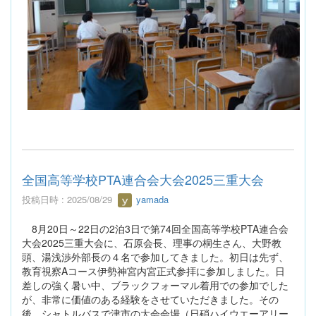
全国高等学校PTA連合会大会2025三重大会
投稿日時 : 2025/08/29
yamada
8月20日～22日の2泊3日で第74回全国高等学校PTA連合会
大会2025三重大会に、石原会長、理事の桐生さん、大野教
頭、湯浅渉外部長の４名で参加してきました。初日は先ず、
教育視察Aコース伊勢神宮内宮正式参拝に参加しました。日
差しの強く暑い中、ブラックフォーマル着用での参加でした
が、非常に価値のある経験をさせていただきました。その
後、シャトルバスで津市の大会会場（日硝ハイウエーアリー