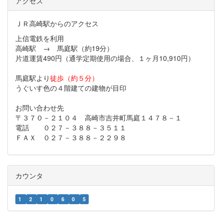
アクセス
ＪＲ高崎駅からのアクセス
上信電鉄を利用
高崎駅 → 馬庭駅（約19分）
片道運賃490円（通学定期使用の場合、１ヶ月10,910円）
馬庭駅より
徒歩（約５分）
うぐいす色の４階建ての建物が目印
お問い合わせ先
〒３７０－２１０４ 高崎市吉井町馬庭１４７８－１
電話 ０２７－３８８－３５１１
ＦＡＸ ０２７－３８８－２２９８
カウンタ
1
2
1
0
6
0
5