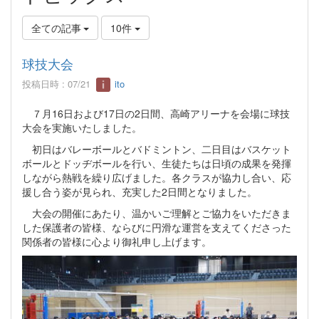
全ての記事
10件
球技大会
投稿日時 : 07/21
ito
７月16日および17日の2日間、高崎アリーナを会場に球技
大会を実施いたしました。
初日はバレーボールとバドミントン、二日目はバスケット
ボールとドッヂボールを行い、生徒たちは日頃の成果を発揮
しながら熱戦を繰り広げました。各クラスが協力し合い、応
援し合う姿が見られ、充実した2日間となりました。
大会の開催にあたり、温かいご理解とご協力をいただきま
した保護者の皆様、ならびに円滑な運営を支えてくださった
関係者の皆様に心より御礼申し上げます。