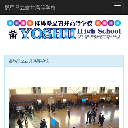
群馬県立吉井高等学校
Toggl
群馬県立吉井高等学校
p
n
r
e
e
x
v
t
i
o
u