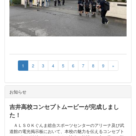
1
2
3
4
5
6
7
8
9
»
お知らせ
吉井高校コンセプトムービーが完成しまし
た！
ＡＬＳＯＫぐんま総合スポーツセンターのアリーナ及び武
道館の電光掲示板において、本校の魅力を伝えるコンセプト