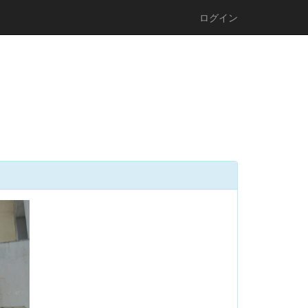
ログイン
n
e
x
t