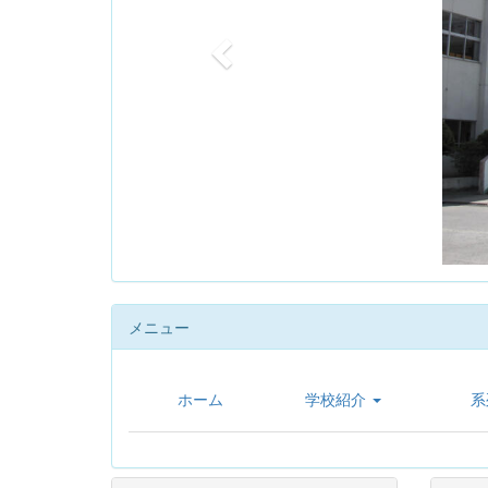
u
s
メニュー
ホーム
学校紹介
系