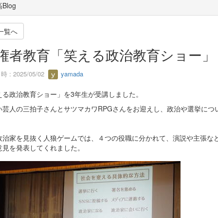
Blog
一覧へ
権者教育「笑える政治教育ショー」
 : 2025/05/02
yamada
える政治教育ショー」を3年生が受講しました。
い芸人の三拍子さんとサツマカワRPGさんをお迎えし、政治や選挙につ
政治家を見抜く人狼ゲームでは、４つの役職に分かれて、演説や主張な
意見を発表してくれました。