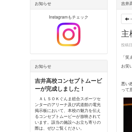
お知らせ
吉井高
Instagramもチェック
主
投稿日時
「笑
お笑
お知らせ
吉井高校コンセプトムービ
悪い
ーが完成しました！
って
ＡＬＳＯＫぐんま総合スポーツセ
ンターのアリーナ及び武道館の電光
掲示板において、本校の魅力を伝え
るコンセプトムービーが放映されて
います。該当の施設へお立ち寄りの
際は、ぜひご覧ください。