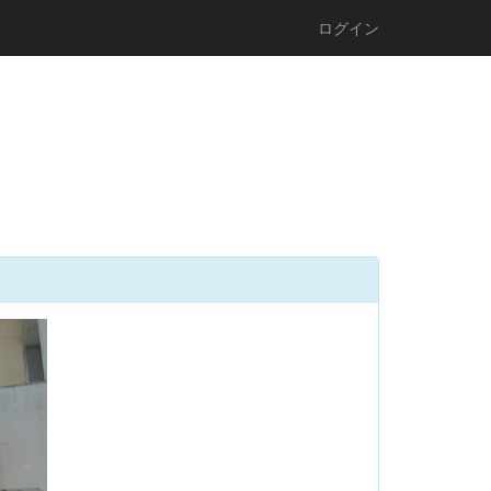
ログイン
n
e
x
t