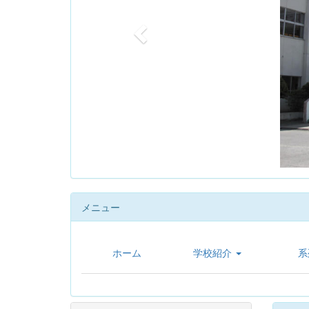
u
s
メニュー
ホーム
学校紹介
系