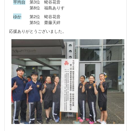
平均台
第3位 蛯谷花音
第8位 福島ありす
ゆか
第2位 蛯谷花音
第5位 齋藤天絆
応援ありがとうございました。