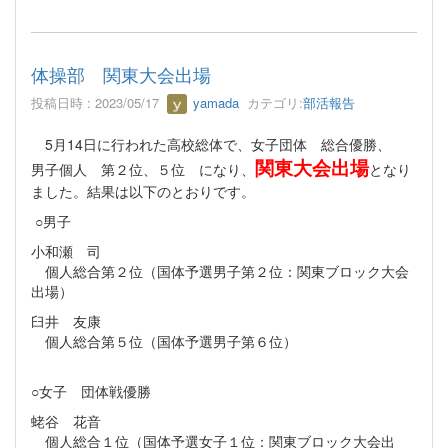
体操部 関東大会出場
投稿日時 : 2023/05/17
yamada
カテゴリ:
部活報告
5月14日に行われた高校総体で、女子団体 総合優勝、
関東大会出場
男子個人 第２位、５位 になり、
となり
ました。結果は以下のとおりです。
○男子
小和瀬 司
個人総合第２位（国体予選男子第２位：関東ブロック大会
出場）
臼井 友康
個人総合第５位（国体予選男子第６位）
○女子 団体戦優勝
蛯谷 花音
個人総合１位（国体予選女子１位：関東ブロック大会出