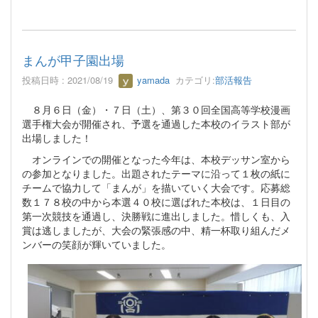
まんが甲子園出場
投稿日時 : 2021/08/19
yamada
カテゴリ:
部活報告
８月６日（金）・７日（土）、第３０回全国高等学校漫画
選手権大会が開催され、予選を通過した本校のイラスト部が
出場しました！
オンラインでの開催となった今年は、本校デッサン室から
の参加となりました。出題されたテーマに沿って１枚の紙に
チームで協力して「まんが」を描いていく大会です。応募総
数１７８校の中から本選４０校に選ばれた本校は、１日目の
第一次競技を通過し、決勝戦に進出しました。惜しくも、入
賞は逃しましたが、大会の緊張感の中、精一杯取り組んだメ
ンバーの笑顔が輝いていました。