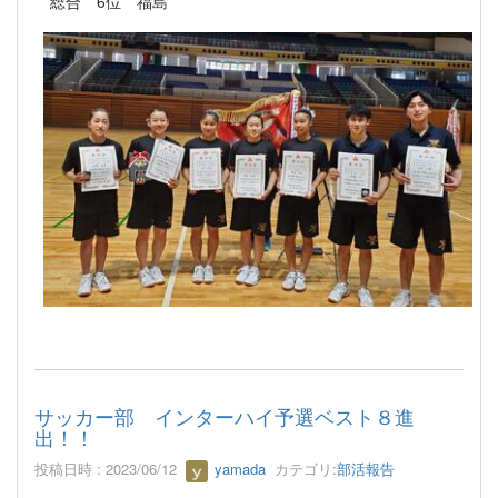
総合 6位 福島
サッカー部 インターハイ予選ベスト８進
出！！
投稿日時 : 2023/06/12
yamada
カテゴリ:
部活報告