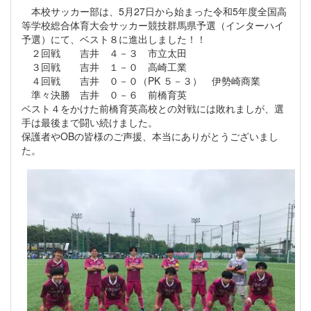
本校サッカー部は、5月27日から始まった令和5年度全国高
等学校総合体育大会サッカー競技群馬県予選（インターハイ
予選）にて、ベスト８に進出しました！！
２回戦 吉井 ４－３ 市立太田
３回戦 吉井 １－０ 高崎工業
４回戦 吉井 ０－０（PK ５－３） 伊勢崎商業
準々決勝 吉井 ０－６ 前橋育英
ベスト４をかけた前橋育英高校との対戦には敗れましが、選
手は最後まで闘い続けました。
保護者やOBの皆様のご声援、本当にありがとうございまし
た。