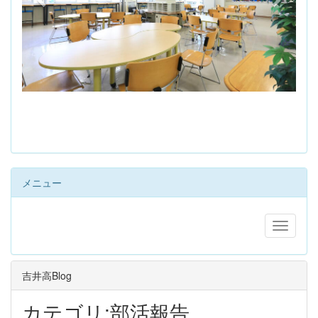
s
メニュー
吉井高Blog
カテゴリ:部活報告