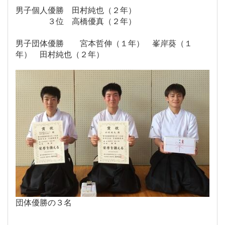
男子個人優勝 田村純也（２年）
３位 高橋優真（２年）
男子団体優勝 宮本哲伸（１年） 峯岸葵（１
年） 田村純也（２年）
団体優勝の３名