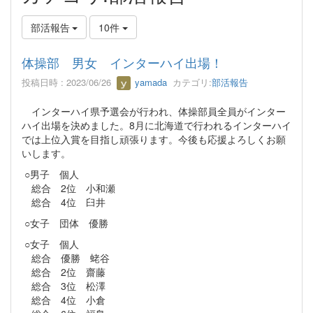
部活報告
10件
体操部 男女 インターハイ出場！
投稿日時 : 2023/06/26
yamada
カテゴリ:
部活報告
インターハイ県予選会が行われ、体操部員全員がインター
ハイ出場を決めました。8月に北海道で行われるインターハイ
では上位入賞を目指し頑張ります。今後も応援よろしくお願
いします。
○男子 個人
総合 2位 小和瀬
総合 4位 臼井
○女子 団体 優勝
○女子 個人
総合 優勝 蛯谷
総合 2位 齋藤
総合 3位 松澤
総合 4位 小倉