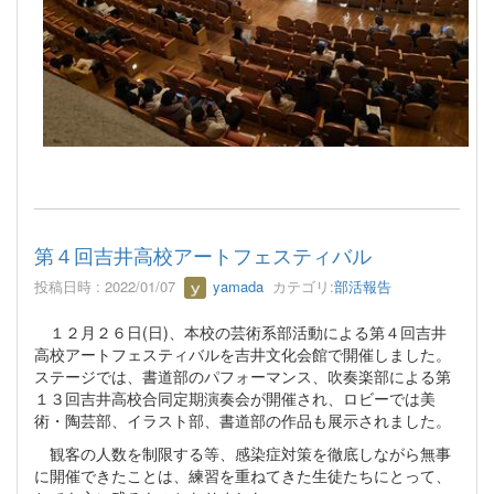
第４回吉井高校アートフェスティバル
投稿日時 : 2022/01/07
yamada
カテゴリ:
部活報告
１２月２６日(日)、本校の芸術系部活動による第４回吉井
高校アートフェスティバルを吉井文化会館で開催しました。
ステージでは、書道部のパフォーマンス、吹奏楽部による第
１３回吉井高校合同定期演奏会が開催され、ロビーでは美
術・陶芸部、イラスト部、書道部の作品も展示されました。
観客の人数を制限する等、感染症対策を徹底しながら無事
に開催できたことは、練習を重ねてきた生徒たちにとって、