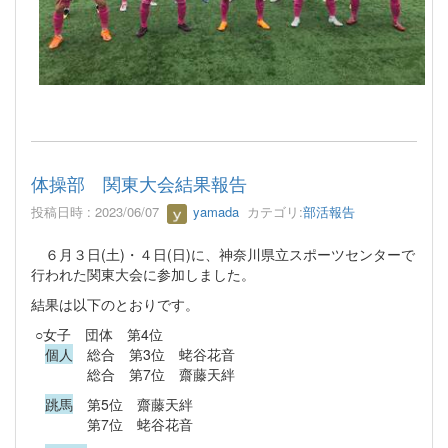
体操部 関東大会結果報告
投稿日時 : 2023/06/07
yamada
カテゴリ:
部活報告
６月３日(土)・４日(日)に、神奈川県立スポーツセンターで
行われた関東大会に参加しました。
結果は以下のとおりです。
○女子 団体 第4位
個人
総合 第3位 蛯谷花音
総合 第7位 齋藤天絆
跳馬
第5位 齋藤天絆
第7位 蛯谷花音