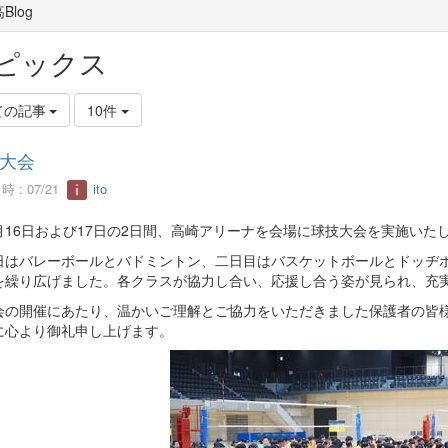
Blog
ピックス
ての記事
10件
大会
 : 07/21
ito
16日および17日の2日間、高崎アリーナを会場に球技大会を実施いた
はバレーボールとバドミントン、二日目はバスケットボールとドッヂボ
を繰り広げました。各クラスが協力し合い、応援し合う姿が見られ、充
の開催にあたり、温かいご理解とご協力をいただきました保護者の皆様
に心より御礼申し上げます。