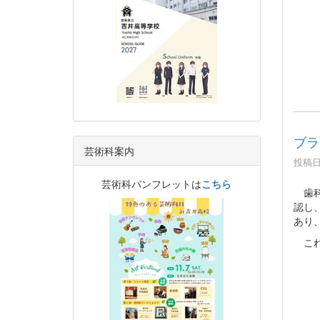
ブラ
芸術科案内
投稿日時
芸術科パンフレットは
こちら
歯科
認し
あり
これ