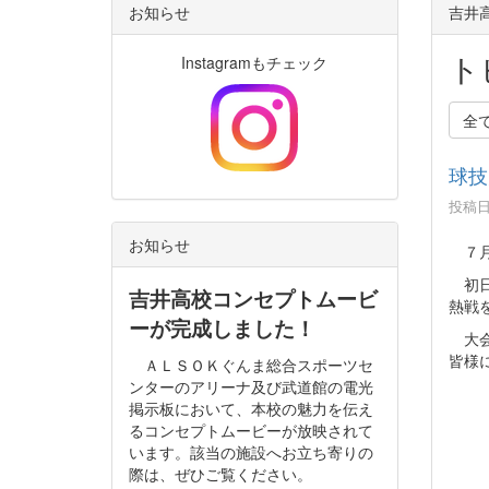
お知らせ
吉井高
ト
Instagramもチェック
全
球技
投稿日時
お知らせ
７月
初日
吉井高校コンセプトムービ
熱戦
ーが完成しました！
大会
皆様
ＡＬＳＯＫぐんま総合スポーツセ
ンターのアリーナ及び武道館の電光
掲示板において、本校の魅力を伝え
るコンセプトムービーが放映されて
います。該当の施設へお立ち寄りの
際は、ぜひご覧ください。