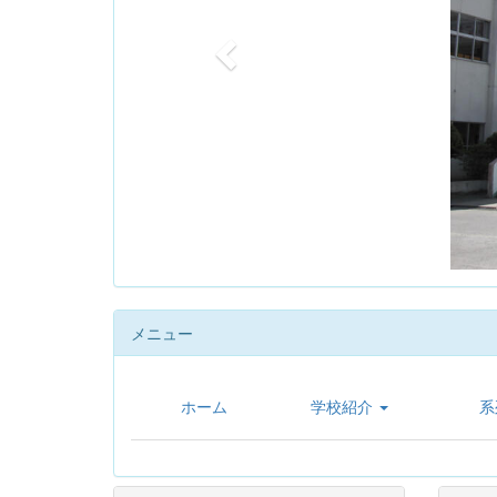
u
s
メニュー
ホーム
学校紹介
系