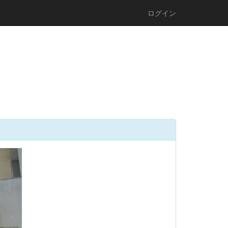
ログイン
n
e
x
t