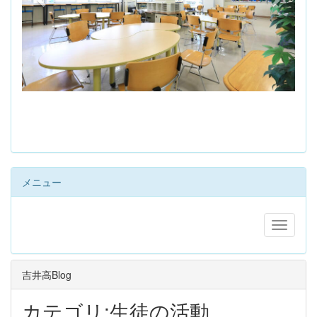
s
メニュー
吉井高Blog
カテゴリ:生徒の活動