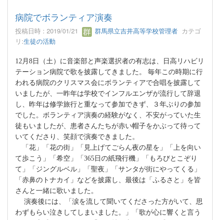
病院でボランティア演奏
投稿日時 : 2019/01/21
群馬県立吉井高等学校管理者
カテゴ
リ:
生徒の活動
12月8日（土）に音楽部と声楽選択者の有志は、日高リハビリ
テーション病院で歌を披露してきました。 毎年この時期に行
われる病院のクリスマス会にボランティアで合唱を披露して
いましたが、一昨年は学校でインフルエンザが流行して辞退
し、昨年は修学旅行と重なって参加できず、３年ぶりの参加
でした。ボランティア演奏の経験がなく、不安がっていた生
徒もいましたが、患者さんたちが赤い帽子をかぶって待って
いてくださり、笑顔で演奏できました。
「花」「花の街」「見上げてごらん夜の星を」「上を向い
て歩こう」「希空」「365日の紙飛行機」「もろびとこぞり
て」「ジングルベル」「聖夜」「サンタが街にやってくる」
「赤鼻のトナカイ」などを披露し、最後は「ふるさと」を皆
さんと一緒に歌いました。
演奏後には、「涙を流して聞いてくださった方がいて、思
わずもらい泣きしてしまいました。」「歌が心に響くと言う