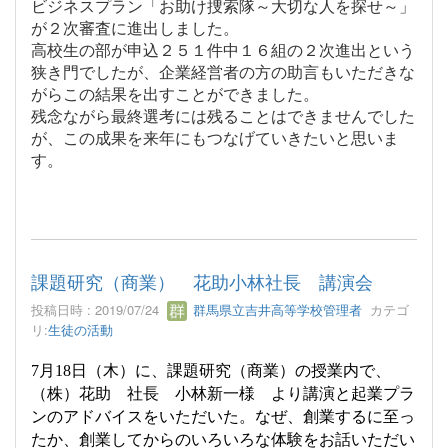
ビジネスプラン「お助け捜索隊～大切な人を探せ～」
が２次審査に進出しました。
高校生の部が申込２５１件中１６組の２次進出という
狭き門でしたが、企業経営者の方の助言もいただきな
がらこの結果を出すことができました。
残念ながら最終選考には残ることはできませんでした
が、この成果を来年にもつなげていきたいと思いま
す。
課題研究（商業） 花助小林社長 講演会
投稿日時 : 2019/07/24
群馬県立吉井高等学校管理者
カテゴ
リ:
生徒の活動
7
月
18
日（木）に、課題研究（商業）の授業内で、
（株）花助 社長 小林新一様 より講演と起業プラ
ンのアドバイスをいただいた。なぜ、創業するに至っ
たか、創業してからのいろいろな体験をお話いただい