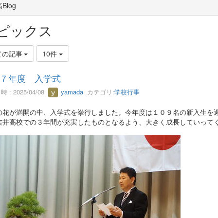
Blog
ピックス
ての記事
10件
７年度 入学式
 : 2025/04/08
yamada
カテゴリ:
学校行事
花が満開の中、入学式を挙行しました。今年度は１０９名の新入生を迎
吉井高校での３年間が充実したものとなるよう、大きく成長していって