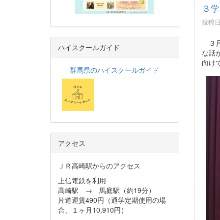
３学
投稿日時
３月
ハイスクールガイド
な話
向け
群馬県のハイスクールガイド
アクセス
ＪＲ高崎駅からのアクセス
上信電鉄を利用
高崎駅 → 馬庭駅（約19分）
片道運賃490円（通学定期使用の場
合、１ヶ月10,910円）