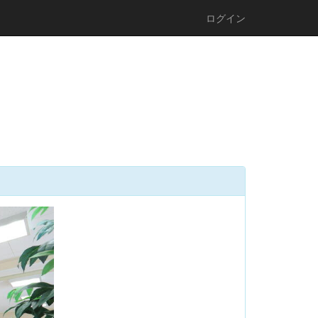
ログイン
n
e
x
t