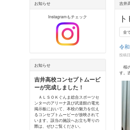
お知らせ
吉井高
ト
Instagramもチェック
全
令和
投稿日時
お知らせ
桜の
す。
吉井高校コンセプトムービ
ーが完成しました！
ＡＬＳＯＫぐんま総合スポーツセ
ンターのアリーナ及び武道館の電光
掲示板において、本校の魅力を伝え
るコンセプトムービーが放映されて
います。該当の施設へお立ち寄りの
際は、ぜひご覧ください。