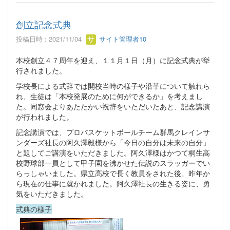
創立記念式典
投稿日時 : 2021/11/04
サイト管理者10
本校創立４７周年を迎え、１１月１日（月）に記念式典が挙
行されました。
学校長による式辞では開校当時の様子や沿革について触れら
れ、生徒は「本校発展のために何ができるか」を考えまし
た。同窓会よりあたたかい祝辞をいただいたあと、記念講演
が行われました。
記念講演では、プロバスケットボールチーム群馬クレインサ
ンダーズ社長の阿久澤毅様から「今日の自分は未来の自分」
と題してご講演をいただきました。阿久澤様はかつて桐生高
校野球部一員として甲子園を沸かせた伝説のスラッガーでい
らっしゃいました。県立高校で長く教員をされた後、昨年か
ら現在の仕事に就かれました。阿久澤社長の生きる姿に、勇
気をいただきました。
式典の様子