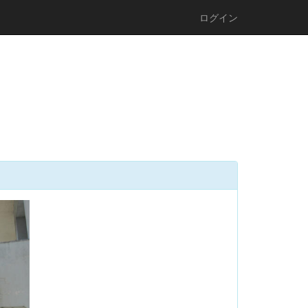
ログイン
n
e
x
t