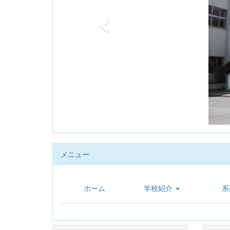
u
s
メニュー
ホーム
学校紹介
系