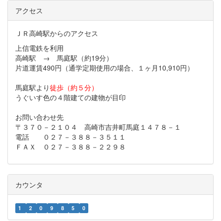
アクセス
ＪＲ高崎駅からのアクセス
上信電鉄を利用
高崎駅 → 馬庭駅（約19分）
片道運賃490円（通学定期使用の場合、１ヶ月10,910円）
馬庭駅より
徒歩（約５分）
うぐいす色の４階建ての建物が目印
お問い合わせ先
〒３７０－２１０４ 高崎市吉井町馬庭１４７８－１
電話 ０２７－３８８－３５１１
ＦＡＸ ０２７－３８８－２２９８
カウンタ
1
2
0
9
8
5
0