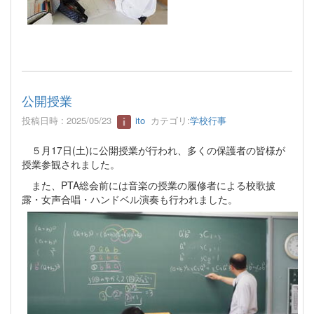
公開授業
投稿日時 : 2025/05/23
ito
カテゴリ:
学校行事
５月17日(土)に公開授業が行われ、多くの保護者の皆様が
授業参観されました。
また、PTA総会前には音楽の授業の履修者による校歌披
露・女声合唱・ハン
ドベル演奏も行われました。