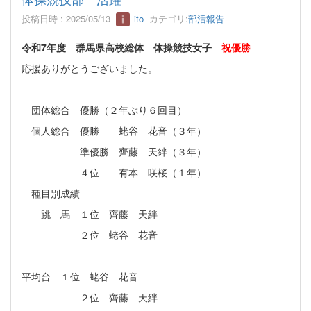
投稿日時 : 2025/05/13
ito
カテゴリ:
部活報告
令和7年度 群馬県高校総体 体操競技女子
祝優勝
応援ありがとうございました。
団体総合 優勝（２年ぶり６回目）
個人総合 優勝 蛯谷 花音（３年）
準優勝 齊藤 天絆（３年）
４位 有本 咲桜（１年）
種目別成績
跳 馬 １位 齊藤 天絆
２位 蛯谷 花音
平均台 １位 蛯谷 花音
２位 齊藤 天絆