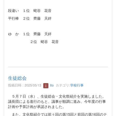
段違い １位 蛯谷 花音
平行棒 ２位 齊藤 天絆
ゆ か １位 齊藤 天絆
２位 蛯谷 花音
生徒総会
投稿日時 : 2025/05/13
ito
カテゴリ:
学校行事
５月７日（水）、生徒総会・文化祭紹介を実施しました。
議長団による進行のもと、議事が順調に進み、今年度の行事
計画や予算計画が承認されました。
また、文化祭紹介では前々回の第15回と前回の第16回のテ