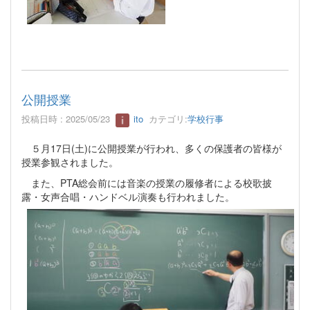
公開授業
投稿日時 : 2025/05/23
ito
カテゴリ:
学校行事
５月17日(土)に公開授業が行われ、多くの保護者の皆様が
授業参観されました。
また、PTA総会前には音楽の授業の履修者による校歌披
露・女声合唱・ハン
ドベル演奏も行われました。