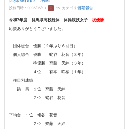
投稿日時 : 2025/05/13
ito
カテゴリ:
部活報告
令和7年度 群馬県高校総体 体操競技女子
祝優勝
応援ありがとうございました。
団体総合 優勝（２年ぶり６回目）
個人総合 優勝 蛯谷 花音（３年）
準優勝 齊藤 天絆（３年）
４位 有本 咲桜（１年）
種目別成績
跳 馬 １位 齊藤 天絆
２位 蛯谷 花音
平均台 １位 蛯谷 花音
２位 齊藤 天絆