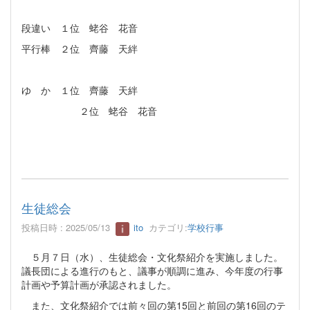
段違い １位 蛯谷 花音
平行棒 ２位 齊藤 天絆
ゆ か １位 齊藤 天絆
２位 蛯谷 花音
生徒総会
投稿日時 : 2025/05/13
ito
カテゴリ:
学校行事
５月７日（水）、生徒総会・文化祭紹介を実施しました。
議長団による進行のもと、議事が順調に進み、今年度の行事
計画や予算計画が承認されました。
また、文化祭紹介では前々回の第15回と前回の第16回のテ