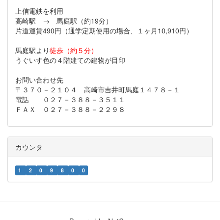
上信電鉄を利用
高崎駅 → 馬庭駅（約19分）
片道運賃490円（通学定期使用の場合、１ヶ月10,910円）
馬庭駅より
徒歩（約５分）
うぐいす色の４階建ての建物が目印
お問い合わせ先
〒３７０－２１０４ 高崎市吉井町馬庭１４７８－１
電話 ０２７－３８８－３５１１
ＦＡＸ ０２７－３８８－２２９８
カウンタ
1
2
0
9
8
0
0