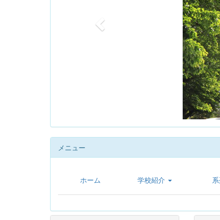
u
s
メニュー
ホーム
学校紹介
系