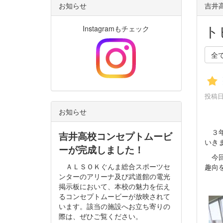
お知らせ
吉井高
ト
Instagramもチェック
全
投稿日時
お知らせ
３年
吉井高校コンセプトムービ
いき
ーが完成しました！
今回
ＡＬＳＯＫぐんま総合スポーツセ
趣向
ンターのアリーナ及び武道館の電光
掲示板において、本校の魅力を伝え
るコンセプトムービーが放映されて
います。該当の施設へお立ち寄りの
際は、ぜひご覧ください。