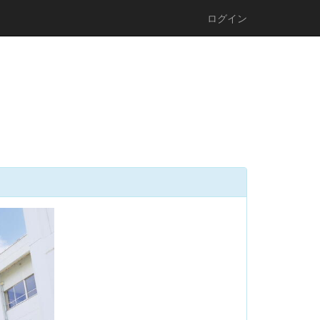
ログイン
n
e
x
t