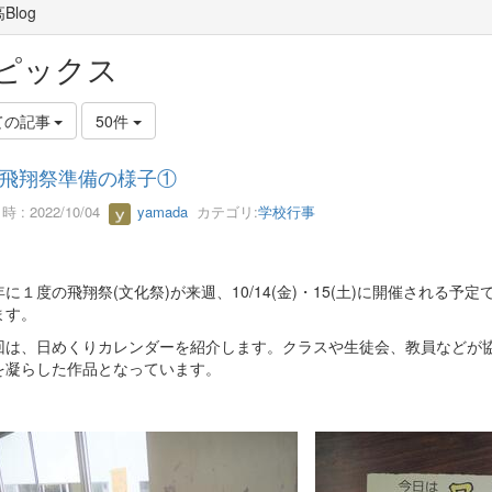
Blog
ピックス
ての記事
50件
飛翔祭準備の様子①
 : 2022/10/04
yamada
カテゴリ:
学校行事
に１度の飛翔祭(文化祭)が来週、10/14(金)・15(土)に開催される
ます。
は、日めくりカレンダーを紹介します。クラスや生徒会、教員などが協
を凝らした作品となっています。