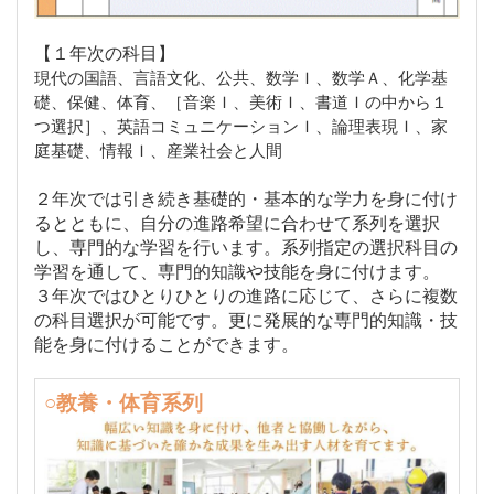
【１年次の科目】
現代の国語、言語文化、公共、数学Ｉ、数学Ａ、化学基
礎、保健、体育、［音楽Ｉ、美術Ｉ、書道Ｉの中から１
つ選択］、英語コミュニケーションＩ、論理表現Ｉ、家
庭基礎、情報Ｉ、産業社会と人間
２年次では引き続き基礎的・基本的な学力を身に付け
るとともに、自分の進路希望に合わせて系列を選択
し、専門的な学習を行います。系列指定の選択科目の
学習を通して、専門的知識や技能を身に付けます。
３年次ではひとりひとりの進路に応じて、さらに複数
の科目選択が可能です。更に発展的な専門的知識・技
能を身に付けることができます。
○教養・体育系列